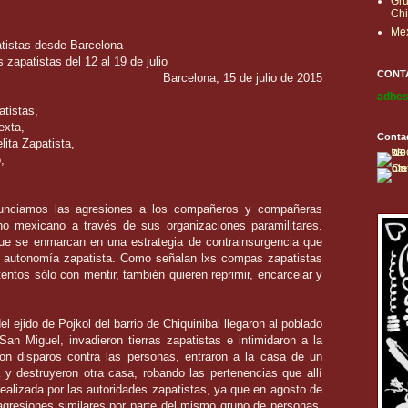
Gru
Ch
Mex
tistas desde Barcelona
 zapatistas del 12 al 19 de julio
CONT
Barcelona, 15 de julio de 2015
adhes
tistas,
exta,
Contad
ita Zapatista,
,
unciamos las agresiones a los compañeros y compañeras
rno mexicano a través de sus organizaciones paramilitares.
e se enmarcan en una estrategia de contrainsurgencia que
la autonomía zapatista. Como señalan lxs compas zapatistas
entos sólo con mentir, también quieren reprimir, encarcelar y
el ejido de Pojkol del barrio de Chiquinibal llegaron al poblado
an Miguel, invadieron tierras zapatistas e intimidaron a la
aron disparos contra las personas, entraron a la casa de un
y destruyeron otra casa, robando las pertenencias que allí
realizada por las autoridades zapatistas, ya que en agosto de
gresiones similares por parte del mismo grupo de personas.