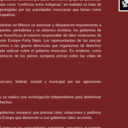
lar como “conflictos entre indígenas” en realidad se trata de
 protegidas por las autoridades mexicanas que tienen como
zapatista.
entras en México se asesinan y desparecen impunemente a
rantes, periodistas y un doloroso etcétera; los gobiernos de
os honoríficos al máximo responsable de tales violaciones de
nte Enrique Peña Nieto. Los representantes de las rancias
omiso a las graves denuncias que organismos de derechos
ada realizan sobre el gobierno mexicano. Es evidente, como
nómicos de los países europeos priman sobre las vidas de
xicano, federal, estatal y municipal por las agresiones
 se realice una investigación independiente para determinar
 hechos.
gobiernos europeos que premian tales violaciones y pedimos
ra Europa que denuncien a sus gobiernos tales acciones.
el terror en las comunidades zapatistas, prevalece el ejemplo