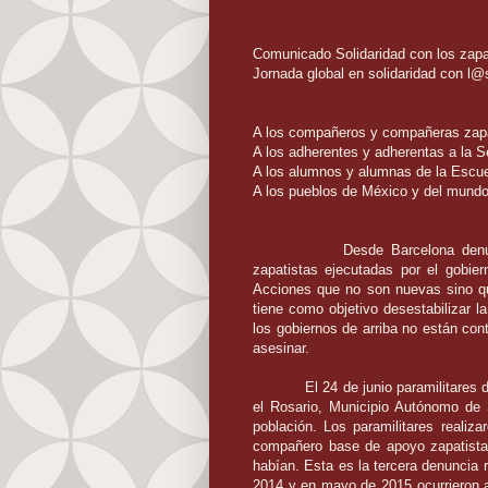
Comunicado Solidaridad con los zapa
Jornada global en solidaridad con l@s
A los compañeros y compañeras zapa
A los adherentes y adherentas a la S
A los alumnos y alumnas de la Escuel
A los pueblos de México y del mundo
Desde Barcelona den
zapatistas ejecutadas por el gobie
Acciones que no son nuevas sino qu
tiene como objetivo desestabilizar 
los gobiernos de arriba no están cont
asesinar.
El 24 de junio paramilitares d
el Rosario, Municipio Autónomo de S
población. Los paramilitares realiz
compañero base de apoyo zapatista 
habían. Esta es la tercera denuncia 
2014 y en mayo de 2015 ocurrieron a