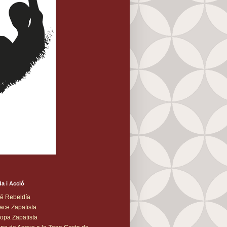
a i Acció
é Rebeldía
ace Zapatista
opa Zapatista