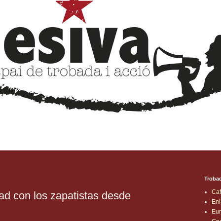
Trobad
Caf
d con los zapatistas desde
Enl
Eur