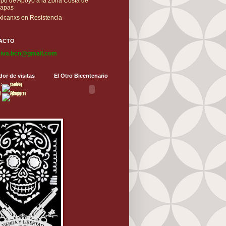
po de Apoyo a la Zona Costa de
iapas
icanxs en Resistencia
ACTO
iva.bcn@gmail.com
or de visitas
El Otro Bicentenario